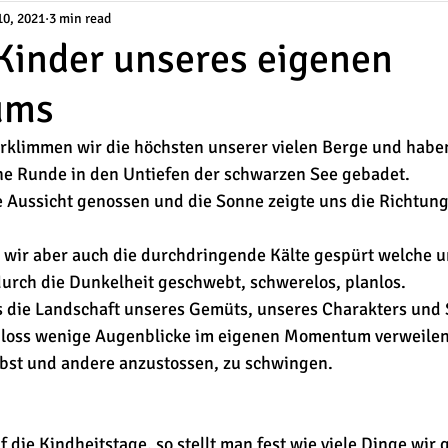
10, 2021
3 min read
 Kinder unseres eigenen
ums
rklimmen wir die höchsten unserer vielen Berge und habe
e Runde in den Untiefen der schwarzen See gebadet. 
 Aussicht genossen und die Sonne zeigte uns die Richtunge
 wir aber auch die durchdringende Kälte gespürt welche u
 durch die Dunkelheit geschwebt, schwerelos, planlos.
s die Landschaft unseres Gemüts, unseres Charakters und 
bloss wenige Augenblicke im eigenen Momentum verweilen,
lbst und andere anzustossen, zu schwingen.
 die Kindheitstage, so stellt man fest wie viele Dinge wir 