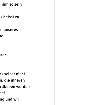
 ihm so sein 
 heisst zu 
en unseres 
nd.
rer.
 selbst nicht 
, die inneren 
 Erdbeben werden 
del.
ng und wir 