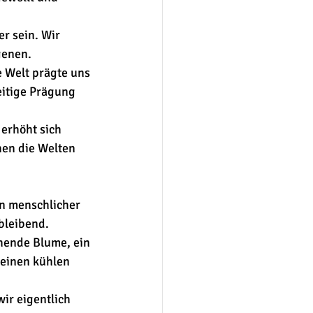
er sein. Wir 
genen. 
e Welt prägte uns 
eitige Prägung 
 erhöht sich 
hen die Welten 
n menschlicher 
bleibend.
ühende Blume, ein 
seinen kühlen 
ir eigentlich 